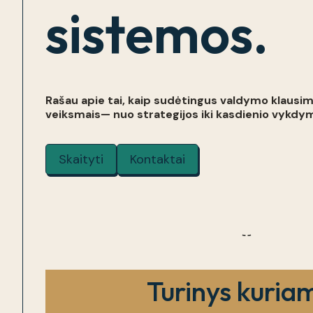
sistemos
.
Rašau apie tai, kaip sudėtingus valdymo klausim
veiksmais— nuo strategijos iki kasdienio vykdy
Skaityti
Kontaktai
Turinys kuria