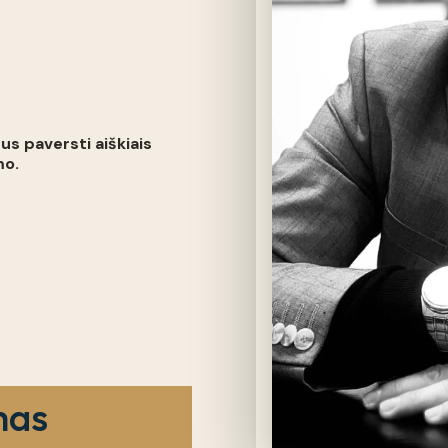
us paversti aiškiais
mo.
mas