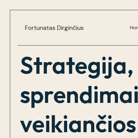
Skip
to
content
Fortunatas Dirginčius
Ho
Strategija,
sprendimai
veikiančios