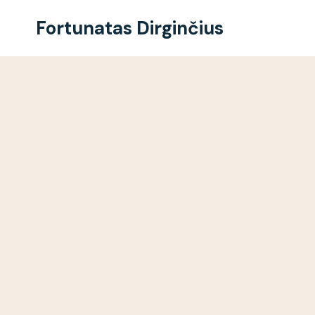
Skip
to
Fortunatas Dirginčius
content